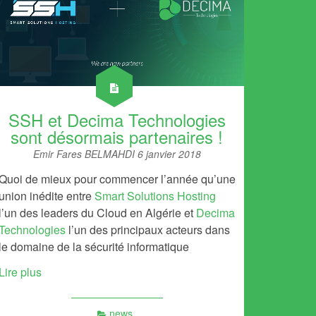
SSH et Decima Technologies
sont désormais partenaires !
Emir Fares BELMAHDI
6 janvier 2018
Quoi de mieux pour commencer l’année qu’une
union inédite entre
Smart Solutions Hosting
l’un des leaders du Cloud en Algérie et
Decima
Technologies
l’un des principaux acteurs dans
le domaine de la sécurité informatique
Lire plus
news