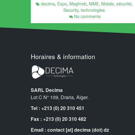
decima
,
Expo
,
Maghreb
,
MME
,
Mobile
,
sécurité
,
Security
,
technologies
No comments
Horaires & information
SARL Decima
Lot C N° 109, Draria, Alger.
Tel : +213 (0) 20 310 451
Fax :
+213 (0) 20 310 482
Email :
contact [at] decima (dot) dz