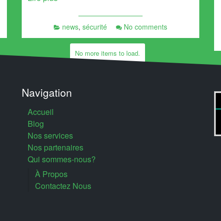
news
,
sécurité
No comments
No more items to load.
Navigation
Accueil
Blog
Nos services
Nos partenaires
Qui sommes-nous?
À Propos
Contactez Nous