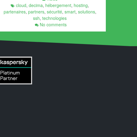
cloud
,
decima
,
hébergement
,
hosting
,
partenaires
,
partners
,
sécurité
,
smart
,
solutions
,
ssh
,
technologies
No comments