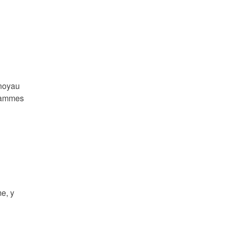
 noyau
grammes
e, y