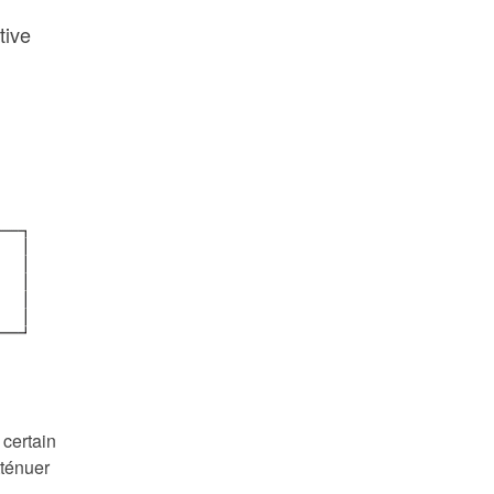
tive
 certain
tténuer