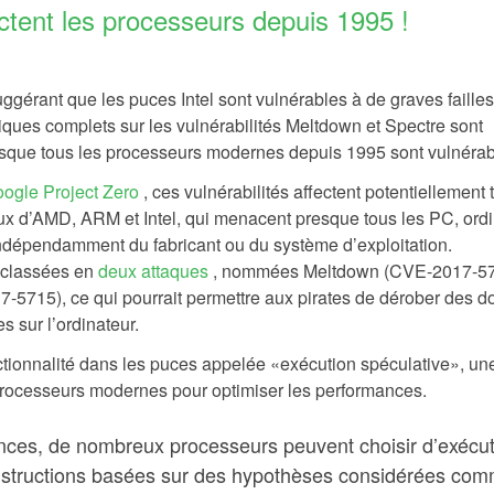
ctent les processeurs depuis 1995 !
uggérant que les puces Intel sont vulnérables à de graves faille
iques complets sur les vulnérabilités Meltdown et Spectre sont
esque tous les processeurs modernes depuis 1995 sont vulnérab
ogle Project Zero
, ces vulnérabilités affectent potentiellement 
ux d’AMD, ARM et Intel, qui menacent presque tous les PC, ord
 indépendamment du fabricant ou du système d’exploitation.
é classées en
deux attaques
, nommées Meltdown (CVE-2017-57
5715), ce qui pourrait permettre aux pirates de dérober des 
s sur l’ordinateur.
ctionnalité dans les puces appelée «exécution spéculative», un
 processeurs modernes pour optimiser les performances.
nces, de nombreux processeurs peuvent choisir d’exécu
instructions basées sur des hypothèses considérées co