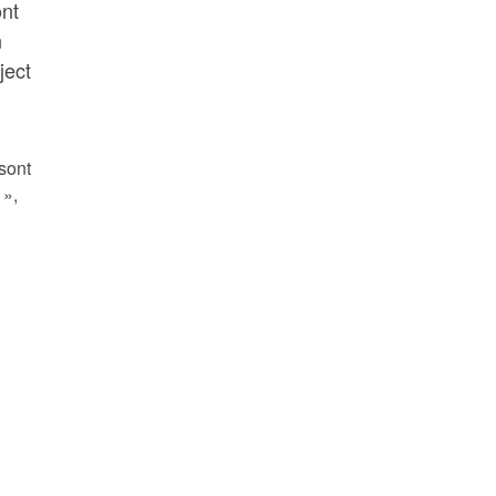
ont
n
ject
 sont
 »,