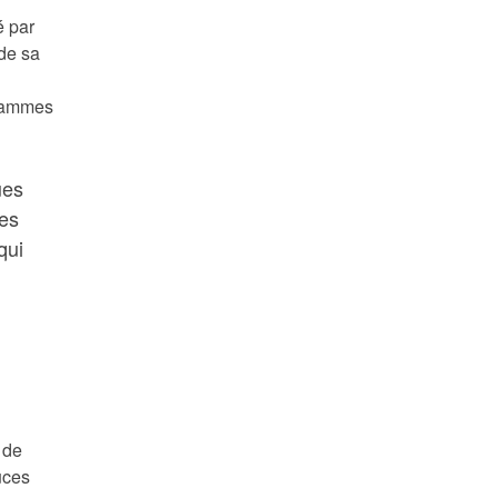
é par
 de sa
grammes
ues
les
qui
 de
uces