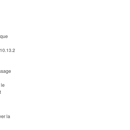
 que
 10.13.2
essage
 le
t
ver la